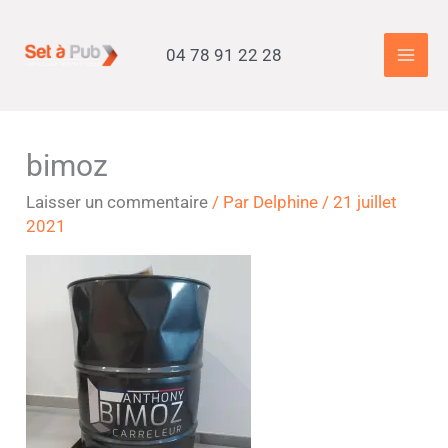
Aller
Accueil
»
bimoz
au
04 78 91 22 28
contenu
bimoz
Laisser un commentaire
/ Par
Delphine
/
21 juillet
2021