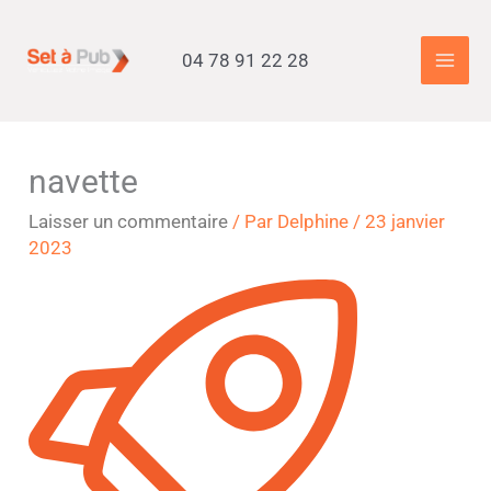
Aller
Accueil
»
Prestations
»
Marquage Véhicule
»
navette
au
04 78 91 22 28
contenu
navette
Laisser un commentaire
/ Par
Delphine
/
23 janvier
2023