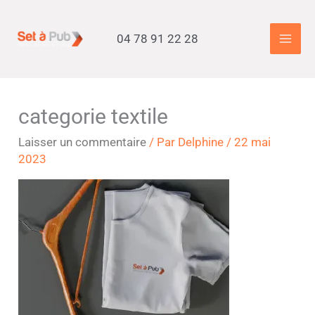
Aller
Accueil
»
Accueil
»
categorie textile
au
04 78 91 22 28
contenu
categorie textile
Laisser un commentaire
/ Par
Delphine
/
22 mai
2023