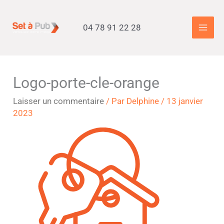
Aller
Accueil
»
Accueil
»
Logo-porte-cle-orange
au
04 78 91 22 28
contenu
Logo-porte-cle-orange
Laisser un commentaire
/ Par
Delphine
/
13 janvier
2023